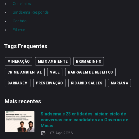
Convênios
Sindsema Responde
Contato
Filie-se
Tags Frequentes
MINERAÇÃO
MEIO AMBIENTE
BRUMADINHO
CRIME AMBIENTAL
VALE
BARRAGEM DE REJEITOS
BARRAGEM
PRESERVAÇÃO
RICARDO SALLES
MARIANA
Mais recentes
Sindsema e 23 entidades iniciam ciclo de
conversas com candidatos ao Governo de
Minas
07 Ago 2026