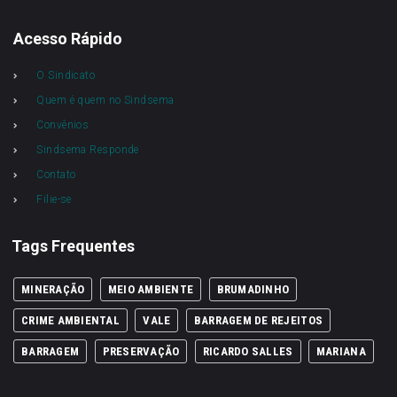
Acesso Rápido
O Sindicato
Quem é quem no Sindsema
Convênios
Sindsema Responde
Contato
Filie-se
Tags Frequentes
MINERAÇÃO
MEIO AMBIENTE
BRUMADINHO
CRIME AMBIENTAL
VALE
BARRAGEM DE REJEITOS
BARRAGEM
PRESERVAÇÃO
RICARDO SALLES
MARIANA