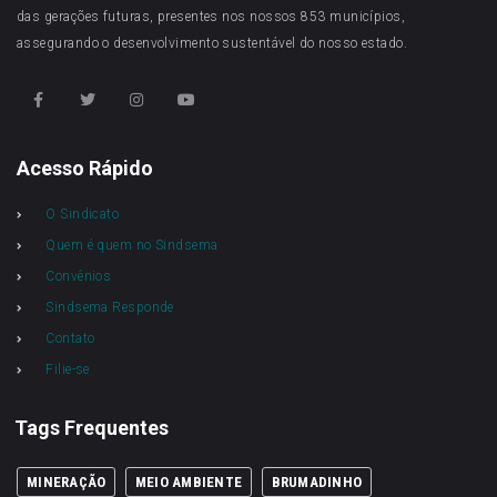
das gerações futuras, presentes nos nossos 853 municípios,
assegurando o desenvolvimento sustentável do nosso estado.
Acesso Rápido
O Sindicato
Quem é quem no Sindsema
Convênios
Sindsema Responde
Contato
Filie-se
Tags Frequentes
MINERAÇÃO
MEIO AMBIENTE
BRUMADINHO