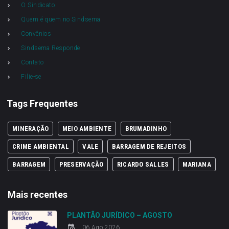
O Sindicato
Quem é quem no Sindsema
Convênios
Sindsema Responde
Contato
Filie-se
Tags Frequentes
MINERAÇÃO
MEIO AMBIENTE
BRUMADINHO
CRIME AMBIENTAL
VALE
BARRAGEM DE REJEITOS
BARRAGEM
PRESERVAÇÃO
RICARDO SALLES
MARIANA
Mais recentes
PLANTÃO JURÍDICO – AGOSTO
06 Ago 2026