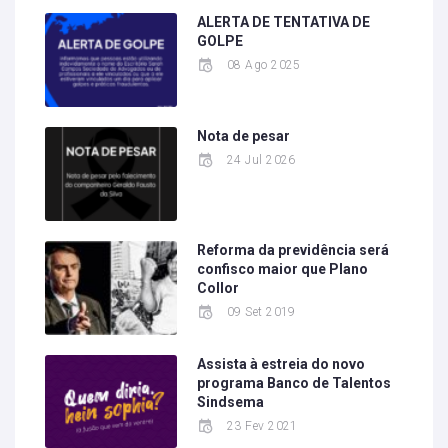
ALERTA DE TENTATIVA DE
GOLPE
08 Ago 2025
Nota de pesar
24 Jul 2026
Reforma da previdência será
confisco maior que Plano
Collor
09 Set 2019
Assista à estreia do novo
programa Banco de Talentos
Sindsema
23 Fev 2021