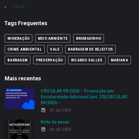
Filie-se
Tags Frequentes
MINERAÇÃO
MEIO AMBIENTE
BRUMADINHO
CRIME AMBIENTAL
VALE
BARRAGEM DE REJEITOS
BARRAGEM
PRESERVAÇÃO
RICARDO SALLES
MARIANA
Mais recentes
CIRCULAR 09/2026 – Promoção por
Escolaridade Adicional (art. 20)CIRCULAR
09/2026 –
31 Jul 2026
Nota de pesar
24 Jul 2026