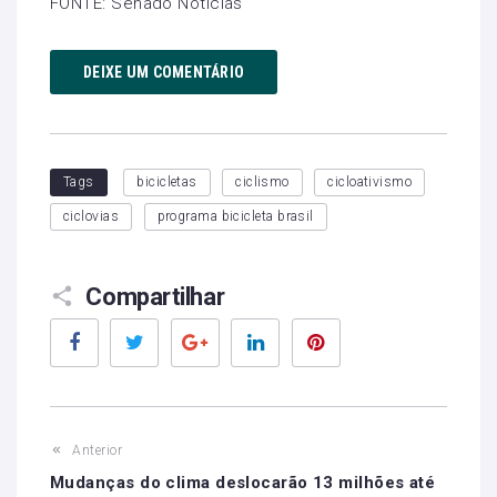
FONTE: Senado Notícias
DEIXE UM COMENTÁRIO
Tags
bicicletas
ciclismo
cicloativismo
ciclovias
programa bicicleta brasil
Compartilhar
Facebook
Twitter
Google+
LinkedIn
Pinterest
Anterior
Mudanças do clima deslocarão 13 milhões até