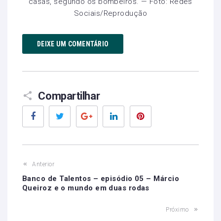
casas, segundo os bombeiros. — Foto: Redes
Sociais/Reprodução
DEIXE UM COMENTÁRIO
Compartilhar
Facebook
Twitter
Google+
LinkedIn
Pinterest
Anterior
Banco de Talentos – episódio 05 – Márcio
Queiroz e o mundo em duas rodas
Próximo