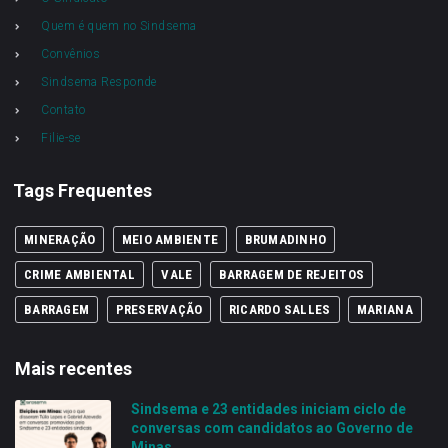
Quem é quem no Sindsema
Convênios
Sindsema Responde
Contato
Filie-se
Tags Frequentes
MINERAÇÃO
MEIO AMBIENTE
BRUMADINHO
CRIME AMBIENTAL
VALE
BARRAGEM DE REJEITOS
BARRAGEM
PRESERVAÇÃO
RICARDO SALLES
MARIANA
Mais recentes
Sindsema e 23 entidades iniciam ciclo de
conversas com candidatos ao Governo de
Minas