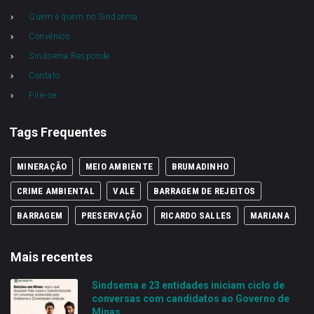
Quem é quem no Sindsema
Convênios
Sindsema Responde
Contato
Filie-se
Tags Frequentes
MINERAÇÃO
MEIO AMBIENTE
BRUMADINHO
CRIME AMBIENTAL
VALE
BARRAGEM DE REJEITOS
BARRAGEM
PRESERVAÇÃO
RICARDO SALLES
MARIANA
Mais recentes
Sindsema e 23 entidades iniciam ciclo de
conversas com candidatos ao Governo de
Minas