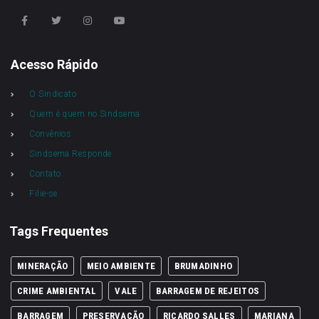
Acesso Rápido
O Sindicato
Quem é quem no Sindsema
Convênios
Sindsema Responde
Contato
Filie-se
Tags Frequentes
MINERAÇÃO
MEIO AMBIENTE
BRUMADINHO
CRIME AMBIENTAL
VALE
BARRAGEM DE REJEITOS
BARRAGEM
PRESERVAÇÃO
RICARDO SALLES
MARIANA